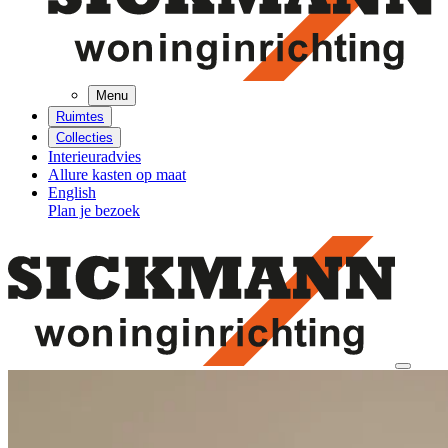
Menu
Ruimtes
Collecties
Interieuradvies
Allure kasten op maat
English
Plan je bezoek