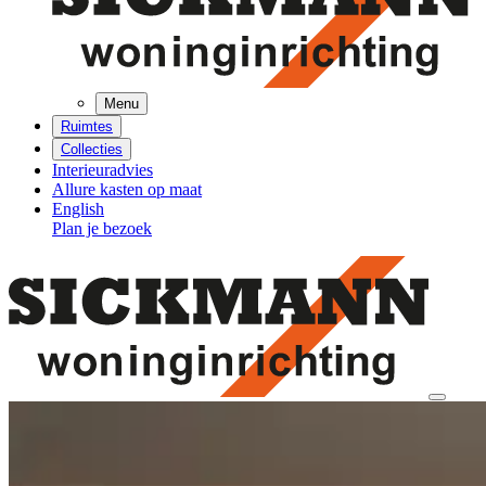
Menu
Ruimtes
Collecties
Interieuradvies
Allure kasten op maat
English
Plan je bezoek